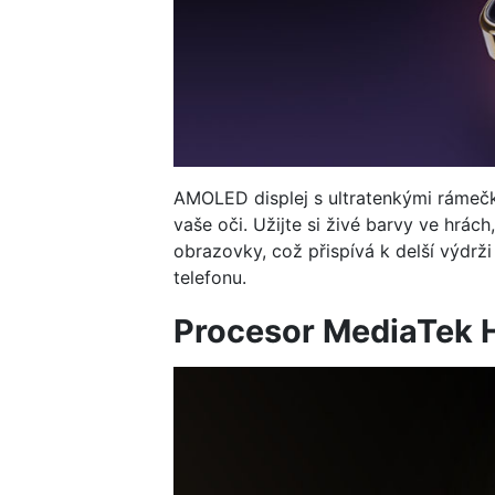
AMOLED displej s ultratenkými rámečky
vaše oči. Užijte si živé barvy ve hrác
obrazovky, což přispívá k delší výdrž
telefonu.
Procesor MediaTek H