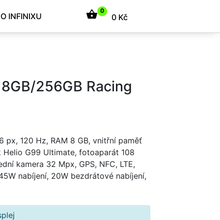
0
shopping_basket
O INFINIXU
0 Kč
40 8GB/256GB Racing
 px, 120 Hz, RAM 8 GB, vnitřní paměť
 Helio G99 Ultimate, fotoaparát 108
dní kamera 32 Mpx, GPS, NFC, LTE,
45W nabíjení, 20W bezdrátové nabíjení,
plej