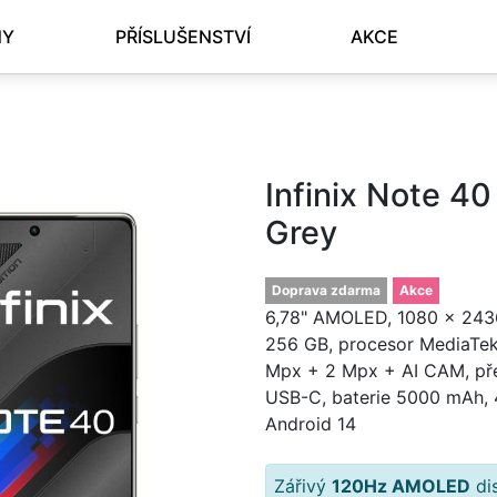
NY
PŘÍSLUŠENSTVÍ
AKCE
Infinix Note 
Grey
Doprava zdarma
Akce
6,78" AMOLED, 1080 × 2436
256 GB, procesor MediaTek
Mpx + 2 Mpx + AI CAM, pře
USB-C, baterie 5000 mAh, 
Android 14
Zářivý
120Hz AMOLED
dis