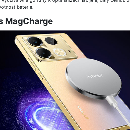
využívá AI algoritmy k optimalizaci nabíjení, díky čemuž d
otnost baterie.
 s MagCharge