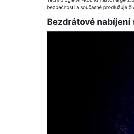
Technologie All-Round FastCharge 2.0 
bezpečnosti a současně prodlužuje živ
Bezdrátové nabíjení