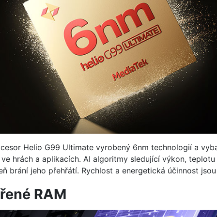
ocesor Helio G99 Ultimate vyrobený 6nm technologií a vy
ve hrách a aplikacích. AI algoritmy sledující výkon, teplo
veň brání jeho přehřátí. Rychlost a energetická účinnost jsou
ířené RAM