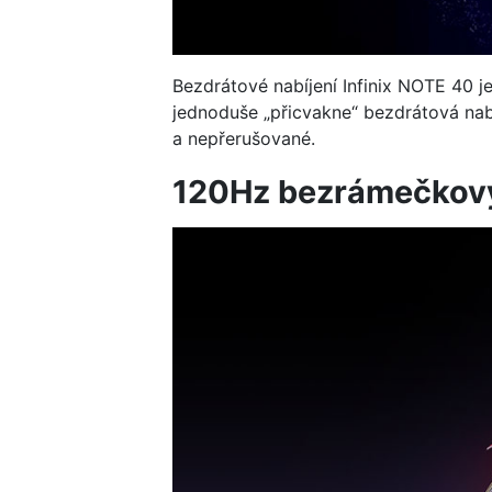
Bezdrátové nabíjení Infinix NOTE 40 j
jednoduše „přicvakne“ bezdrátová nab
a nepřerušované.
120Hz bezrámečkový