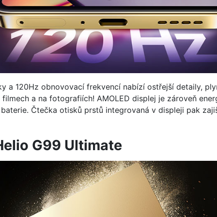
 a 120Hz obnovovací frekvencí nabízí ostřejší detaily, plyn
h, filmech a na fotografiích! AMOLED displej je zároveň ener
i baterie. Čtečka otisků prstů integrovaná v displeji pak z
elio G99 Ultimate