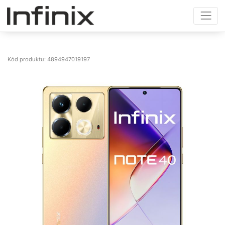
Kód produktu: 4894947019197