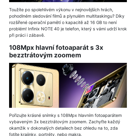
Toužíte po spolehlivém výkonu v nejnovějších hrách,
pohodlném sledování filmů a plynulém multitaskingu? Díky
rozšířené operační pamětí o kapacitě až 16 GB to není
problém! Infinix NOTE 40 je telefon, který s vámi udrží krok
při práci i zábavě.
108Mpx hlavní fotoaparát s 3x
bezztrátovým zoomem
Pořizujte krásné snímky s 108Mpx hlavním fotoaparátem
vybaveným 3x bezztrátovým zoomem. Zachyťte každý
okamžik v dokonalých detailech bez ohledu na to, zda
fotíte krajinky, portréty, nebo makra.