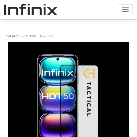
Kód produktu: 8596311273216