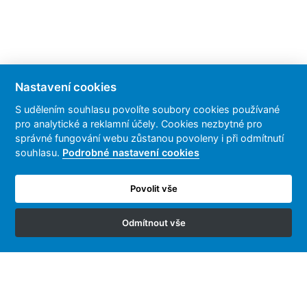
Nastavení cookies
S udělením souhlasu povolíte soubory cookies používané
pro analytické a reklamní účely. Cookies nezbytné pro
správné fungování webu zůstanou povoleny i při odmítnutí
souhlasu.
Podrobné nastavení cookies
Kontaktujte nás
info@infinix.cz
Povolit vše
Odmítnout vše
Dokumenty
Obchodní podmínky
Reklamace a vrácení zboží
Zpracování osobních údajů